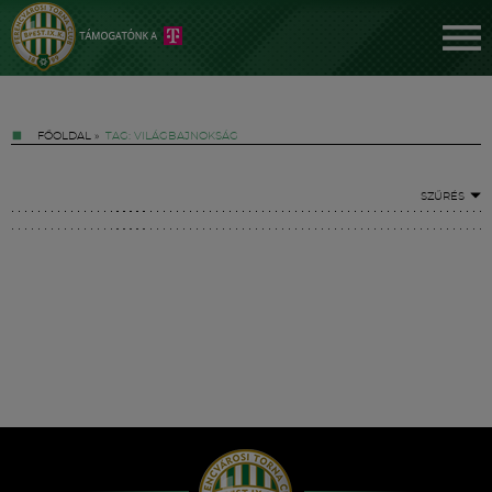
FŐOLDAL
»
TAG: VILÁGBAJNOKSÁG
SZŰRÉS
Jegyek
FM YouTube +
Hírek