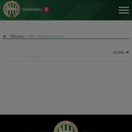
FŐOLDAL
»
TAG: VILÁGBAJNOKSÁG
SZŰRÉS
Jegyek
FM YouTube +
Hírek