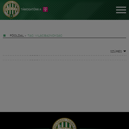
FŐOLDAL
»
TAG: VILÁGBAJNOKSÁG
SZŰRÉS
Jegyek
FM YouTube +
Hírek