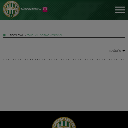
FŐOLDAL
»
TAG: VILÁGBAJNOKSÁG
SZŰRÉS
Jegyek
FM YouTube +
Hírek