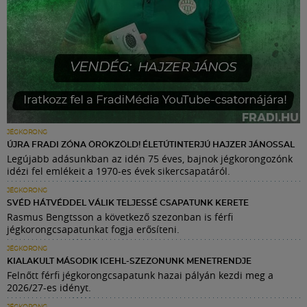
JÉGKORONG
ÚJRA FRADI ZÓNA ÖRÖKZÖLD! ÉLETÚTINTERJÚ HAJZER JÁNOSSAL
Legújabb adásunkban az idén 75 éves, bajnok jégkorongozónk
idézi fel emlékeit a 1970-es évek sikercsapatáról.
JÉGKORONG
SVÉD HÁTVÉDDEL VÁLIK TELJESSÉ CSAPATUNK KERETE
Rasmus Bengtsson a következő szezonban is férfi
jégkorongcsapatunkat fogja erősíteni.
JÉGKORONG
KIALAKULT MÁSODIK ICEHL-SZEZONUNK MENETRENDJE
Felnőtt férfi jégkorongcsapatunk hazai pályán kezdi meg a
2026/27-es idényt.