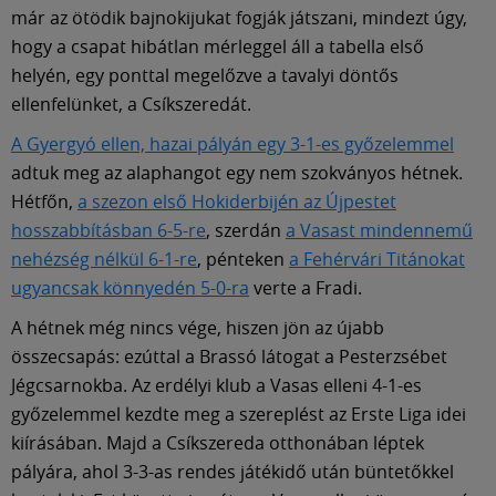
Múzeum
már az ötödik bajnokijukat fogják játszani, mindezt úgy,
hogy a csapat hibátlan mérleggel áll a tabella első
English
helyén, egy ponttal megelőzve a tavalyi döntős
ellenfelünket, a Csíkszeredát.
A Gyergyó ellen, hazai pályán egy 3-1-es győzelemmel
adtuk meg az alaphangot egy nem szokványos hétnek.
Hétfőn,
a szezon első Hokiderbijén az Újpestet
hosszabbításban 6-5-re
, szerdán
a Vasast mindennemű
nehézség nélkül 6-1-re
, pénteken
a Fehérvári Titánokat
ugyancsak könnyedén 5-0-ra
verte a Fradi.
A hétnek még nincs vége, hiszen jön az újabb
összecsapás: ezúttal a Brassó látogat a Pesterzsébet
Jégcsarnokba. Az erdélyi klub a Vasas elleni 4-1-es
győzelemmel kezdte meg a szereplést az Erste Liga idei
kiírásában. Majd a Csíkszereda otthonában léptek
pályára, ahol 3-3-as rendes játékidő után büntetőkkel