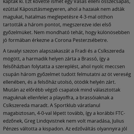
kaptak ki. Ezt követte ismét egy Vasas elleni összecsapás,
ezúttal Káposztásmegyeren, ahol a hazaiak nem adták
magukat, hatalmas meglepetésre 4-3-mal otthon
tartották a három pontot, megszerezve idei első
győzelmüket. Nem mondható tehát, hogy különösebben
jó formában érkezne a Corona Pesterzsébetre.
A tavalyi szezon alapszakaszát a Fradi és a Csíkszereda
mögött, a harmadik helyen zárta a Brassó, így a
felsőházban folytatta a szereplést, ahol nyolc meccsen
csupán három győzelmet tudott felmutatni az öt vereség
ellenében, és a felsőház utolsó, ötödik helyén zárt.
Miután az előrébb végző csapatok mind választottak
maguknak ellenfelet a playoffra, a brassóiaknak a
Csíkszereda maradt. A Sportklub váratlanul
magabiztosan, 4-0-val lépett tovább, így a korábbi FTC-
edzőnek, Greg Lindqvistnek nem volt maradása, Julius
Pénzes váltotta a kispadon. Az edzőváltás olyannyira jól