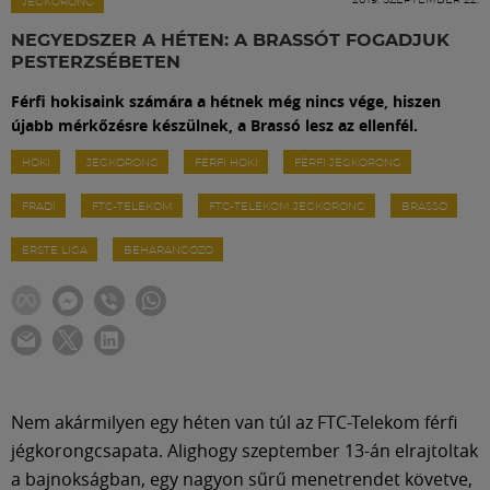
Labdarúgás
JÉGKORONG
NEGYEDSZER A HÉTEN: A BRASSÓT FOGADJUK
PESTERZSÉBETEN
Szakosztályok
Férfi hokisaink számára a hétnek még nincs vége, hiszen
újabb mérkőzésre készülnek, a Brassó lesz az ellenfél.
Meccscenter
HOKI
JÉGKORONG
FÉRFI HOKI
FÉRFI JÉGKORONG
FRADI
FTC-TELEKOM
FTC-TELEKOM JÉGKORONG
BRASSÓ
Klub
ERSTE LIGA
BEHARANGOZÓ
Szolgáltatások
Shop
Közösség
Nem akármilyen egy héten van túl az FTC-Telekom férfi
jégkorongcsapata. Alighogy szeptember 13-án elrajtoltak
a bajnokságban, egy nagyon sűrű menetrendet követve,