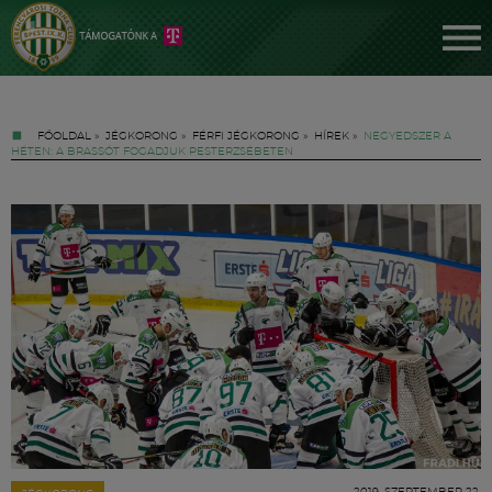
FŐOLDAL
»
JÉGKORONG
»
FÉRFI JÉGKORONG
»
HÍREK
»
NEGYEDSZER A
HÉTEN: A BRASSÓT FOGADJUK PESTERZSÉBETEN
Jegyek
FM YouTube +
Hírek
2019. SZEPTEMBER 22.