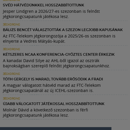
JÉGKORONG
SVÉD HÁTVÉDÜNKKEL HOSSZABBÍTOTTUNK
Jesper Lindgren a 2026/27-es szezonban is felnőtt
jégkorongcsapatunk játékosa lesz.
JÉGKORONG
BÁLIZS BENCÉT VÁLASZTOTTÁK A SZEZON LEGJOBB KAPUSÁNAK
Az FTC-Telekom jégkorongozója a 2025/26-os szezonban is
elnyerte a Vedres Mátyás-kupát.
JÉGKORONG
KÉTSZERES NCAA KONFERENCIA-GYŐZTES CENTER ÉRKEZIK
A kanadai David Silye az AHL-ből igazol az osztrák
bajnokságban szereplő felnőtt jégkorongcsapatunkhoz.
JÉGKORONG
TÓTH GERGELY IS MARAD, TOVÁBB ERŐSÖDIK A FRADI
A magyar válogatott hátvéd marad az FTC-Telekom
jégkorongcsapatánál az új ICEHL-szezonban is.
JÉGKORONG
ÚJABB VÁLOGATOTT JÁTÉKOSSAL HOSSZABBÍTOTTUNK
Molnár Dávid a következő szezonban is férfi
jégkorongcsapatunk játékosa lesz.