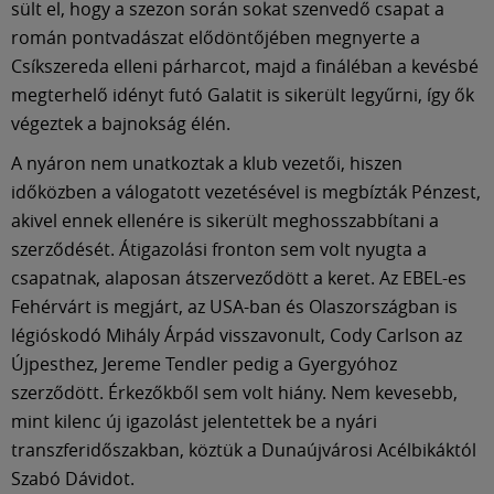
sült el, hogy a szezon során sokat szenvedő csapat a
román pontvadászat elődöntőjében megnyerte a
Csíkszereda elleni párharcot, majd a fináléban a kevésbé
megterhelő idényt futó Galatit is sikerült legyűrni, így ők
végeztek a bajnokság élén.
A nyáron nem unatkoztak a klub vezetői, hiszen
időközben a válogatott vezetésével is megbízták Pénzest,
akivel ennek ellenére is sikerült meghosszabbítani a
szerződését. Átigazolási fronton sem volt nyugta a
csapatnak, alaposan átszerveződött a keret. Az EBEL-es
Fehérvárt is megjárt, az USA-ban és Olaszországban is
légióskodó Mihály Árpád visszavonult, Cody Carlson az
Újpesthez, Jereme Tendler pedig a Gyergyóhoz
szerződött. Érkezőkből sem volt hiány. Nem kevesebb,
mint kilenc új igazolást jelentettek be a nyári
transzferidőszakban, köztük a Dunaújvárosi Acélbikáktól
Szabó Dávidot.