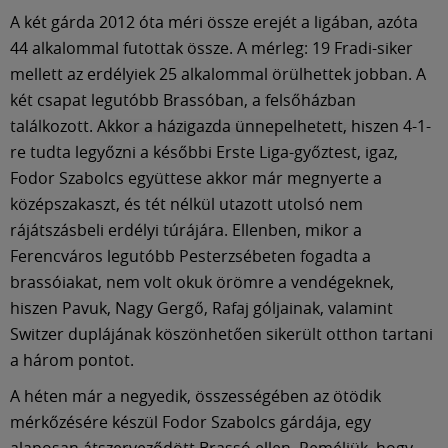
A két gárda 2012 óta méri össze erejét a ligában, azóta
44 alkalommal futottak össze. A mérleg: 19 Fradi-siker
mellett az erdélyiek 25 alkalommal örülhettek jobban. A
két csapat legutóbb Brassóban, a felsőházban
találkozott. Akkor a házigazda ünnepelhetett, hiszen 4-1-
re tudta legyőzni a későbbi Erste Liga-győztest, igaz,
Fodor Szabolcs együttese akkor már megnyerte a
középszakaszt, és tét nélkül utazott utolsó nem
rájátszásbeli erdélyi túrájára. Ellenben, mikor a
Ferencváros legutóbb Pesterzsébeten fogadta a
brassóiakat, nem volt okuk örömre a vendégeknek,
hiszen Pavuk, Nagy Gergő, Rafaj góljainak, valamint
Switzer duplájának köszönhetően sikerült otthon tartani
a három pontot.
A héten már a negyedik, összességében az ötödik
mérkőzésére készül Fodor Szabolcs gárdája, egy
alaposan átszerveződött Brassó ellen. Reméljük, hogy