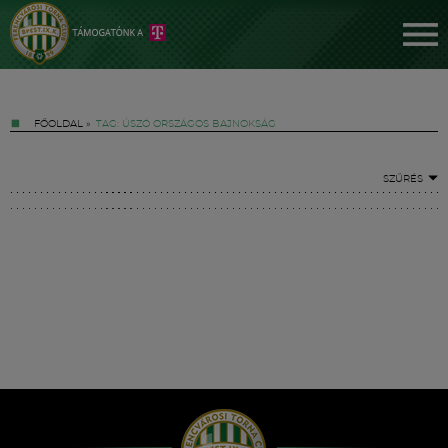
FŐOLDAL
»
TAG: ÚSZÓ ORSZÁGOS BAJNOKSÁG
SZŰRÉS
Jegyek
FM YouTube +
Hírek