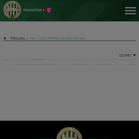
FŐOLDAL
»
TAG: ÚSZÓ ORSZÁGOS BAJNOKSÁG
SZŰRÉS
Jegyek
FM YouTube +
Hírek