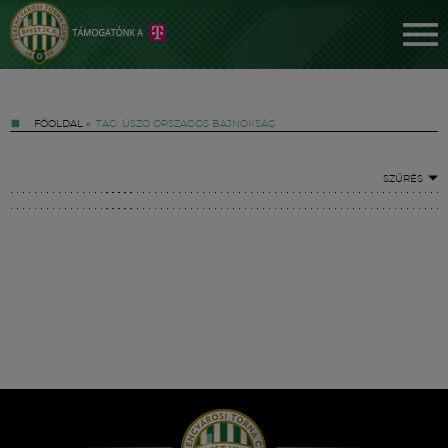
FŐOLDAL
»
TAG: ÚSZÓ ORSZÁGOS BAJNOKSÁG
SZŰRÉS
Jegyek
FM YouTube +
Hírek