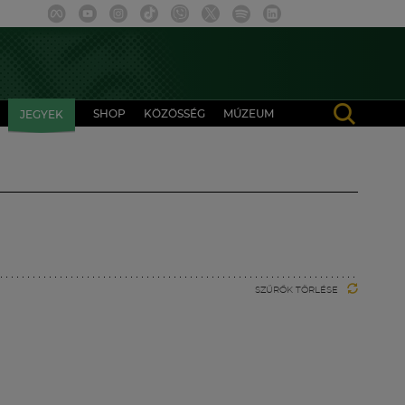
SHOP
KÖZÖSSÉG
MÚZEUM
JEGYEK
SZŰRŐK TÖRLÉSE