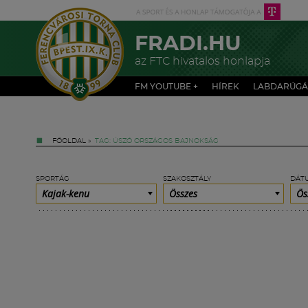
FRADI.HU
az FTC hivatalos honlapja
FM YOUTUBE +
HÍREK
LABDARÚGÁ
FŐOLDAL
»
TAG: ÚSZÓ ORSZÁGOS BAJNOKSÁG
SPORTÁG
SZAKOSZTÁLY
DÁT
Kajak-kenu
Összes
Ös