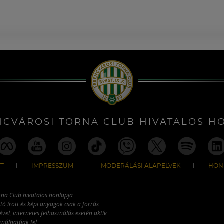
NCVÁROSI TORNA CLUB HIVATALOS H
T
IMPRESSZUM
MODERÁLÁSI ALAPELVEK
HON
rna Club hivatalos honlapja
tó írott és képi anyagok csak a forrás
vel, internetes felhasználás esetén aktív
ználhatóak fel.