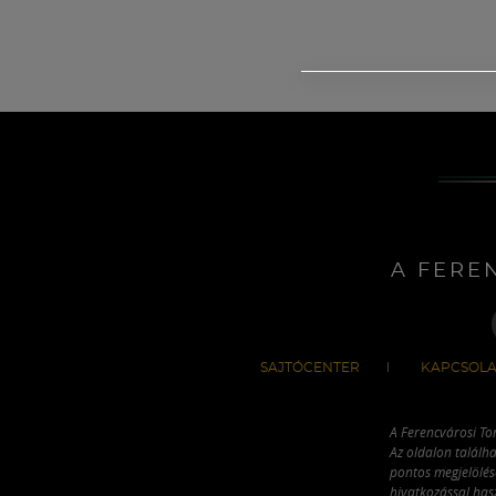
A FERE
SAJTÓCENTER
KAPCSOLA
A Ferencvárosi To
Az oldalon találha
pontos megjelölésé
hivatkozással has