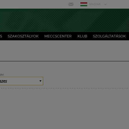
MAGYAR
S
SZAKOSZTÁLYOK
MECCSCENTER
KLUB
SZOLGÁLTATÁSOK
UM
szes