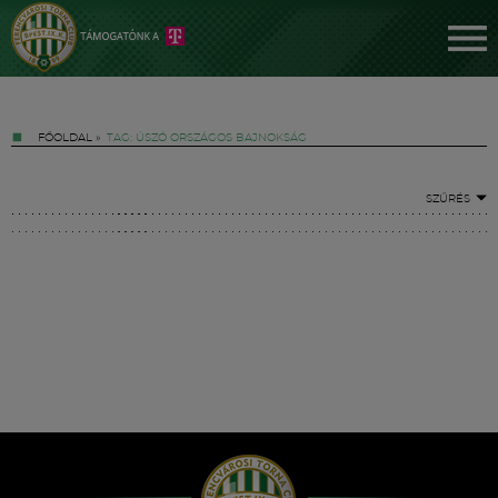
FŐOLDAL
»
TAG: ÚSZÓ ORSZÁGOS BAJNOKSÁG
SZŰRÉS
Jegyek
FM YouTube +
Hírek