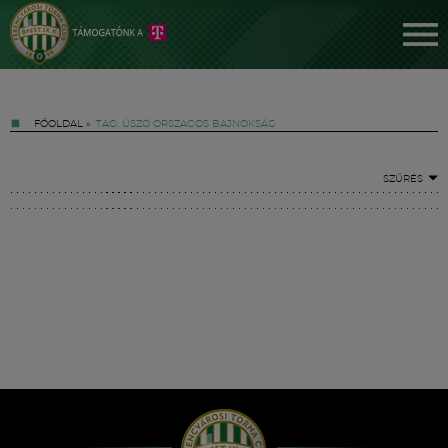
FŐOLDAL
»
TAG: ÚSZÓ ORSZÁGOS BAJNOKSÁG
SZŰRÉS
Jegyek
FM YouTube +
Hírek