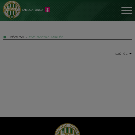
FŐOLDAL
»
TAG: BACSKAI MIKLÓS
SZŰRÉS
Jegyek
FM YouTube +
Hírek