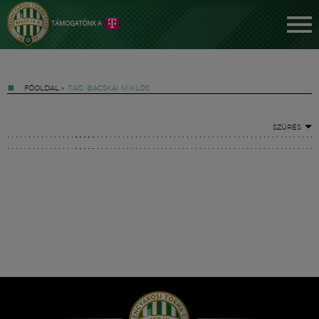
FŐOLDAL
»
TAG: BACSKAI MIKLÓS
SZŰRÉS
Jegyek
FM YouTube +
Hírek