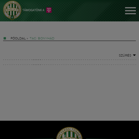
FŐOLDAL
»
TAG: BONYHÁD
SZŰRÉS
Jegyek
FM YouTube +
Hírek