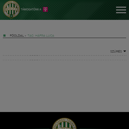
FŐOLDAL
»
TAG: HÁFRA LUCA
SZŰRÉS
Jegyek
FM YouTube +
Hírek