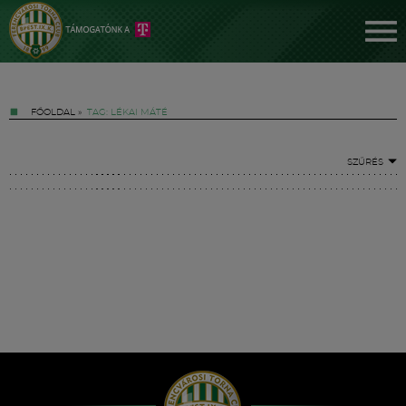
FŐOLDAL
»
TAG: LÉKAI MÁTÉ
SZŰRÉS
Jegyek
FM YouTube +
Hírek