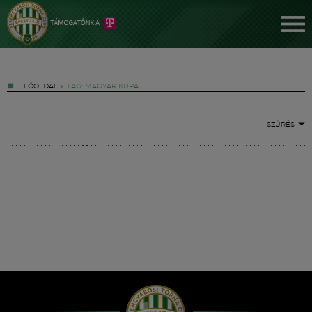
FŐOLDAL
»
TAG: MAGYAR KUPA
SZŰRÉS
Jegyek
FM YouTube +
Hírek