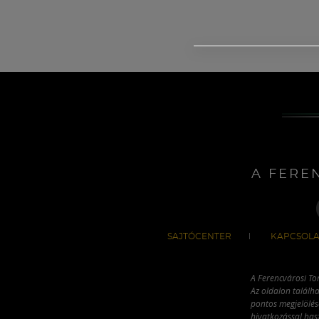
A FERE
SAJTÓCENTER
KAPCSOLA
A Ferencvárosi To
Az oldalon találha
pontos megjelölésé
hivatkozással has