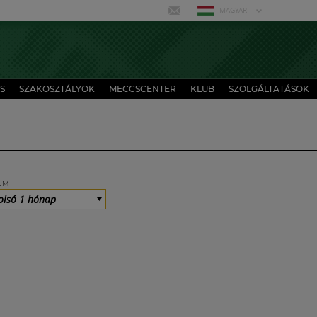
MAGYAR
S
SZAKOSZTÁLYOK
MECCSCENTER
KLUB
SZOLGÁLTATÁSOK
UM
olsó 1 hónap