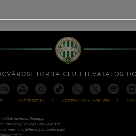
NCVÁROSI TORNA CLUB HIVATALOS H
T
IMPRESSZUM
MODERÁLÁSI ALAPELVEK
HON
rna Club hivatalos honlapja
tó írott és képi anyagok csak a forrás
vel, internetes felhasználás esetén aktív
ználhatóak fel.