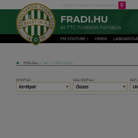
FRADI.HU
az FTC hivatalos honlapja
FM YOUTUBE +
HÍREK
LABDARÚGÁ
FŐOLDAL
»
TAG: MYRTO UZUNI
SPORTÁG
SZAKOSZTÁLY
DÁT
Kerékpár
Összes
Ut