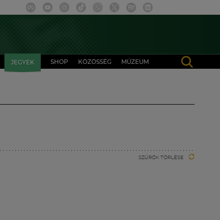
SHOP
KÖZÖSSÉG
MÚZEUM
JEGYEK
SZŰRŐK TÖRLÉSE