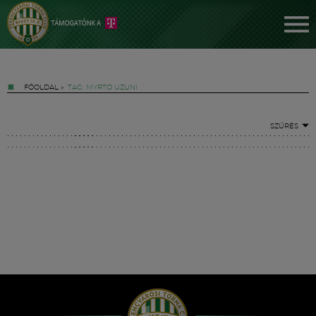
FŐOLDAL
»
TAG: MYRTO UZUNI
SZŰRÉS
Jegyek
FM YouTube +
Hírek