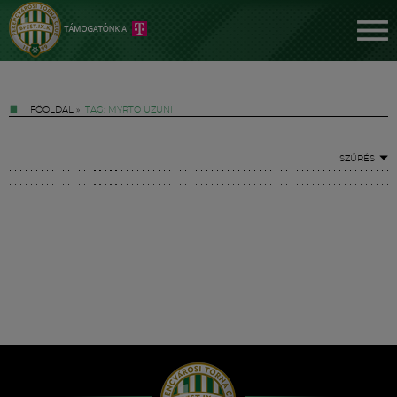
FŐOLDAL
»
TAG: MYRTO UZUNI
SZŰRÉS
Jegyek
FM YouTube +
Hírek