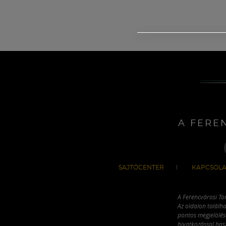
A FERE
SAJTÓCENTER
KAPCSOLA
A Ferencvárosi To
Az oldalon találha
pontos megjelölésé
hivatkozással has