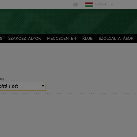
MAGYAR
S
SZAKOSZTÁLYOK
MECCSCENTER
KLUB
SZOLGÁLTATÁSOK
UM
olsó 1 hét