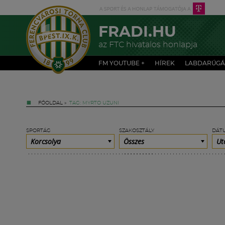
FRADI.HU
az FTC hivatalos honlapja
FM YOUTUBE +
HÍREK
LABDARÚGÁ
FŐOLDAL
»
TAG: MYRTO UZUNI
SPORTÁG
SZAKOSZTÁLY
DÁT
Korcsolya
Összes
Ut