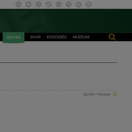
SHOP
KÖZÖSSÉG
MÚZEUM
JEGYEK
SZŰRŐK TÖRLÉSE