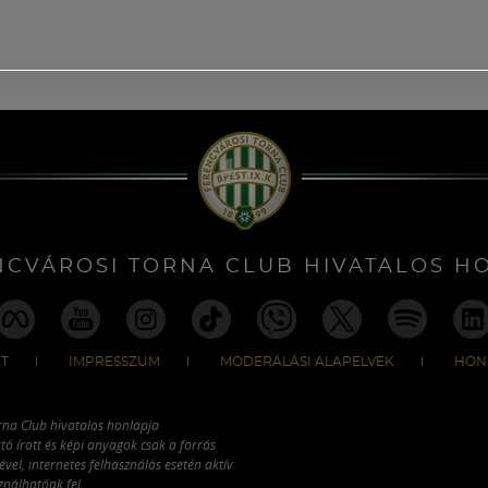
NCVÁROSI TORNA CLUB HIVATALOS H
T
IMPRESSZUM
MODERÁLÁSI ALAPELVEK
HON
rna Club hivatalos honlapja
tó írott és képi anyagok csak a forrás
vel, internetes felhasználás esetén aktív
ználhatóak fel.