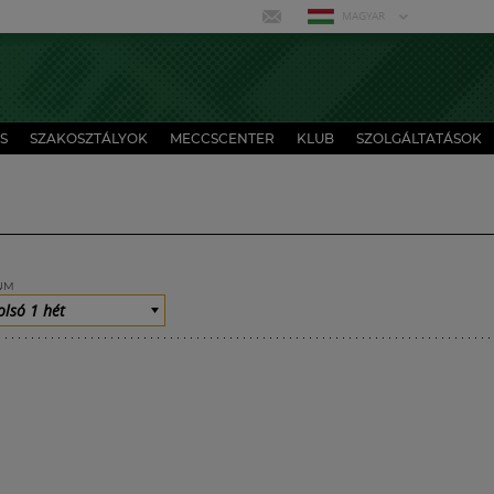
MAGYAR
S
SZAKOSZTÁLYOK
MECCSCENTER
KLUB
SZOLGÁLTATÁSOK
UM
olsó 1 hét