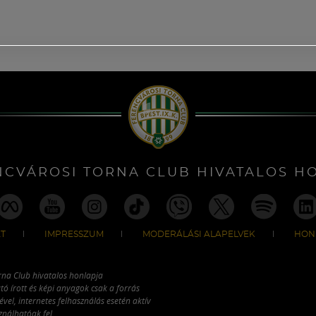
NCVÁROSI TORNA CLUB HIVATALOS H
T
IMPRESSZUM
MODERÁLÁSI ALAPELVEK
HON
rna Club hivatalos honlapja
tó írott és képi anyagok csak a forrás
vel, internetes felhasználás esetén aktív
ználhatóak fel.