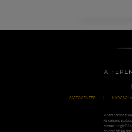
A FERE
SAJTÓCENTER
KAPCSOLA
A Ferencvárosi To
Az oldalon találha
pontos megjelölésé
hivatkozással has