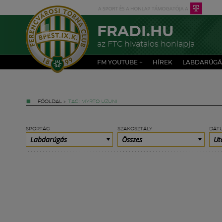
FRADI.HU
az FTC hivatalos honlapja
FM YOUTUBE +
HÍREK
LABDARÚGÁ
FŐOLDAL
»
TAG: MYRTO UZUNI
SPORTÁG
SZAKOSZTÁLY
DÁT
Labdarúgás
Összes
Ut