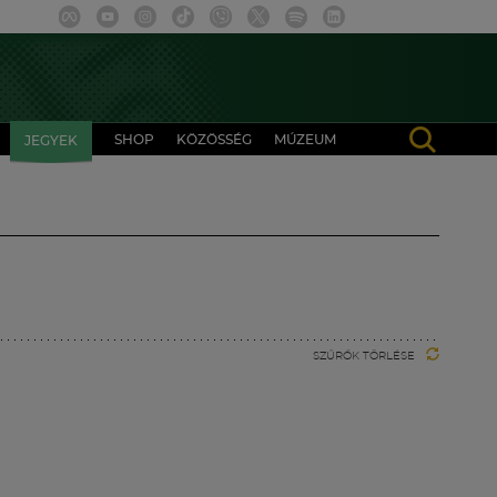
SHOP
KÖZÖSSÉG
MÚZEUM
JEGYEK
SZŰRŐK TÖRLÉSE