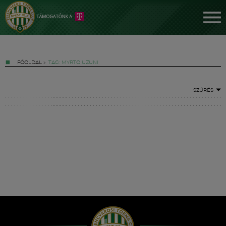
FŐOLDAL
»
TAG: MYRTO UZUNI
SZŰRÉS
Jegyek
FM YouTube +
Hírek