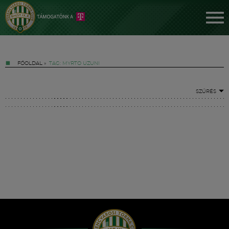
FŐOLDAL
»
TAG: MYRTO UZUNI
SZŰRÉS
Jegyek
FM YouTube +
Hírek