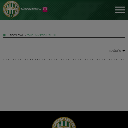
FŐOLDAL
»
TAG: MYRTO UZUNI
SZŰRÉS
Jegyek
FM YouTube +
Hírek