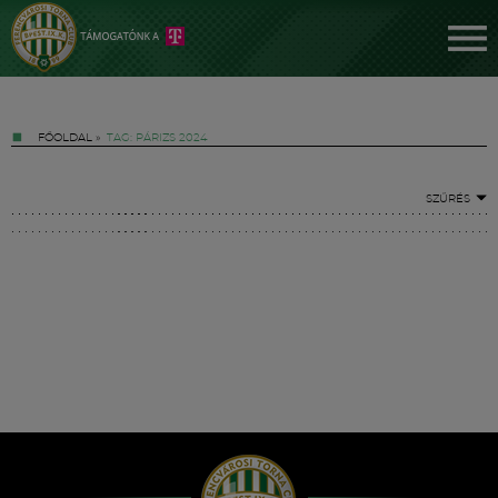
FŐOLDAL
»
TAG: PÁRIZS 2024
SZŰRÉS
Jegyek
FM YouTube +
Hírek