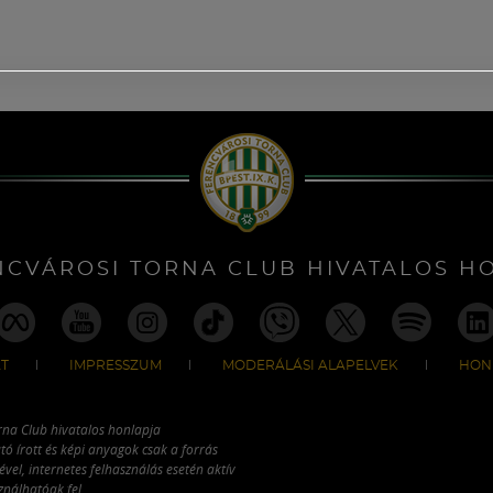
NCVÁROSI TORNA CLUB HIVATALOS H
T
IMPRESSZUM
MODERÁLÁSI ALAPELVEK
HON
rna Club hivatalos honlapja
tó írott és képi anyagok csak a forrás
vel, internetes felhasználás esetén aktív
ználhatóak fel.