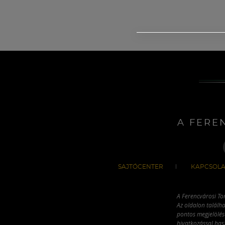
A FERE
SAJTÓCENTER
KAPCSOLA
A Ferencvárosi To
Az oldalon találha
pontos megjelölésé
hivatkozással has