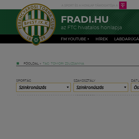
FRADI.HU
az FTC hivatalos honlapja
FM YOUTUBE +
HÍREK
LABDARÚGÁ
FŐOLDAL
»
TAG: TOMORI ZSUZSANNA
SPORTÁG
SZAKOSZTÁLY
DÁT
Szinkronúszás
Szinkronúszás
Ös