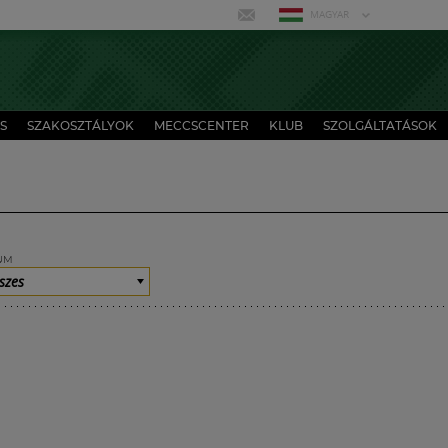
MAGYAR
S
SZAKOSZTÁLYOK
MECCSCENTER
KLUB
SZOLGÁLTATÁSOK
UM
szes