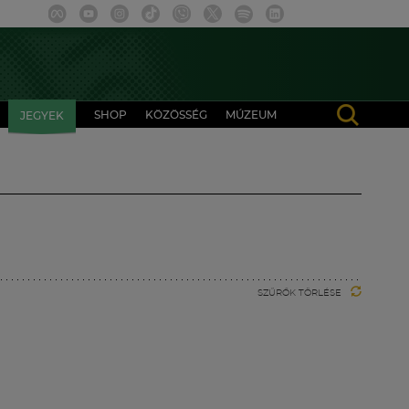
SHOP
KÖZÖSSÉG
MÚZEUM
JEGYEK
SZŰRŐK TÖRLÉSE