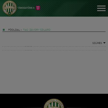
FŐOLDAL
»
TAG: ZÁVORY SZILÁRD
SZŰRÉS
Jegyek
FM YouTube +
Hírek