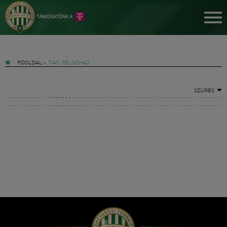
FŐOLDAL
»
TAG: FELSŐHÁZ
SZŰRÉS
Jegyek
FM YouTube +
Hírek