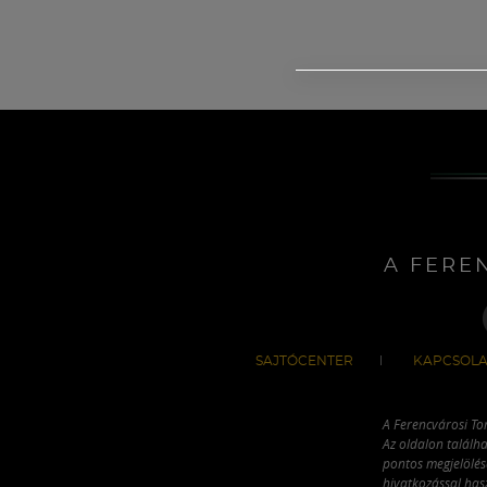
A FERE
SAJTÓCENTER
KAPCSOLA
A Ferencvárosi To
Az oldalon találha
pontos megjelölésé
hivatkozással has