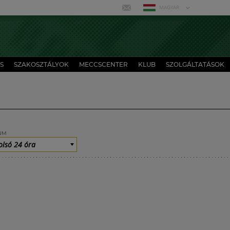
MAGYAR
S
SZAKOSZTÁLYOK
MECCSCENTER
KLUB
SZOLGÁLTATÁSOK
UM
olsó 24 óra