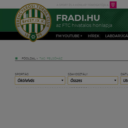
FRADI.HU
az FTC hivatalos honlapja
FM YOUTUBE +
HÍREK
LABDARÚGÁ
FŐOLDAL
»
TAG: FELSŐHÁZ
SPORTÁG
SZAKOSZTÁLY
DÁT
Ökölvívás
Összes
Ut