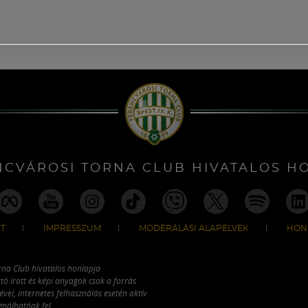
NCVÁROSI TORNA CLUB HIVATALOS H
T
IMPRESSZUM
MODERÁLÁSI ALAPELVEK
HON
rna Club hivatalos honlapja
tó írott és képi anyagok csak a forrás
vel, internetes felhasználás esetén aktív
ználhatóak fel.