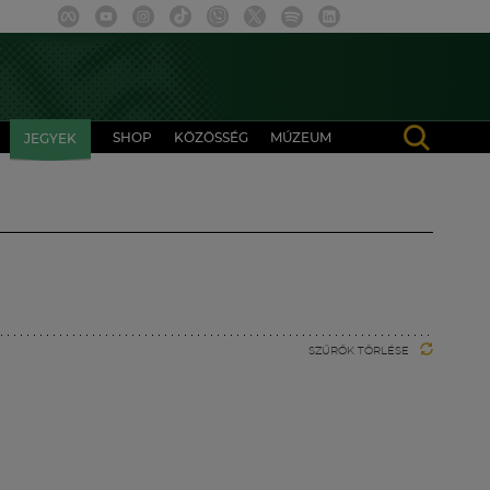
SHOP
KÖZÖSSÉG
MÚZEUM
JEGYEK
SZŰRŐK TÖRLÉSE