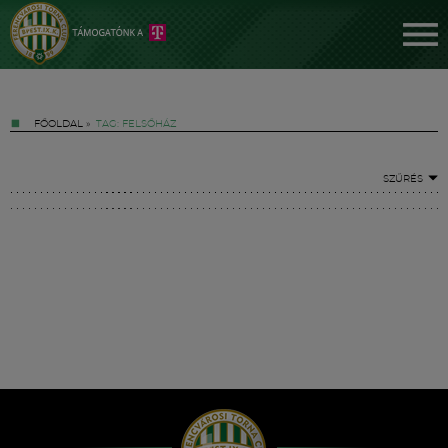
FŐOLDAL
»
TAG: FELSŐHÁZ
SZŰRÉS
Jegyek
FM YouTube +
Hírek