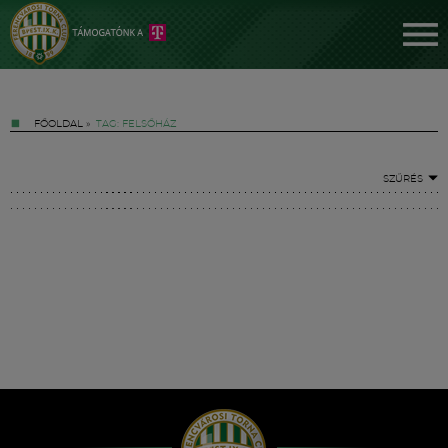
FŐOLDAL
»
TAG: FELSŐHÁZ
SZŰRÉS
Jegyek
FM YouTube +
Hírek