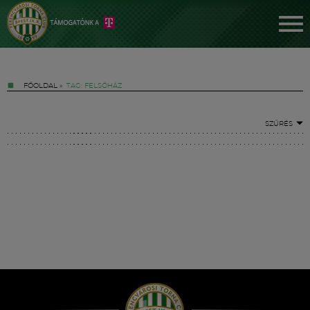
FŐOLDAL
»
TAG: FELSŐHÁZ
SZŰRÉS
Jegyek
FM YouTube +
Hírek