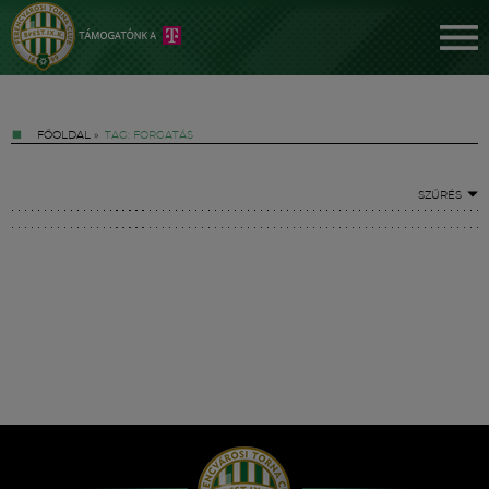
FŐOLDAL
»
TAG: FORGATÁS
SZŰRÉS
Jegyek
FM YouTube +
Hírek