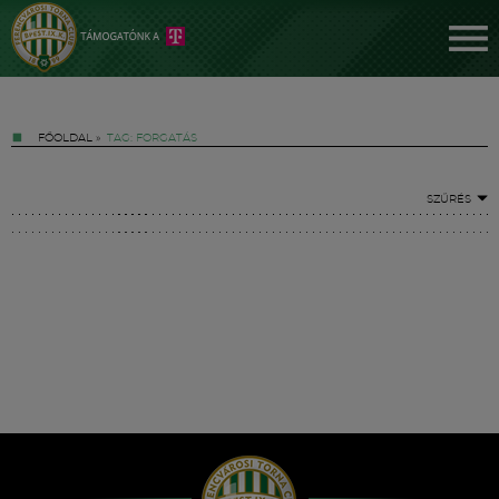
FŐOLDAL
»
TAG: FORGATÁS
SZŰRÉS
Jegyek
FM YouTube +
Hírek