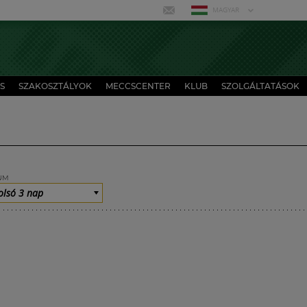
MAGYAR
S
SZAKOSZTÁLYOK
MECCSCENTER
KLUB
SZOLGÁLTATÁSOK
UM
olsó 3 nap