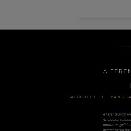
A FERE
SAJTÓCENTER
KAPCSOLA
A Ferencvárosi To
Az oldalon találha
pontos megjelölésé
hivatkozással has