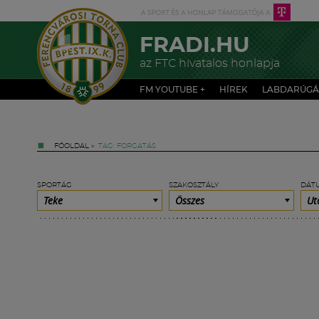
FRADI.HU
az FTC hivatalos honlapja
FM YOUTUBE +
HÍREK
LABDARÚGÁ
FŐOLDAL
»
TAG: FORGATÁS
SPORTÁG
SZAKOSZTÁLY
DÁT
Teke
Összes
Ut