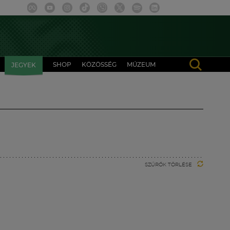
SHOP
KÖZÖSSÉG
MÚZEUM
JEGYEK
SZŰRŐK TÖRLÉSE