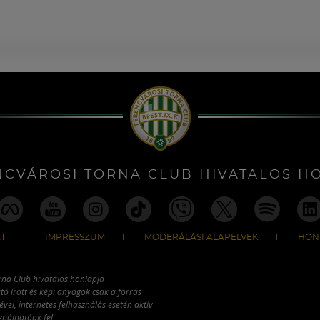
NCVÁROSI TORNA CLUB HIVATALOS H
T
IMPRESSZUM
MODERÁLÁSI ALAPELVEK
HON
rna Club hivatalos honlapja
tó írott és képi anyagok csak a forrás
vel, internetes felhasználás esetén aktív
ználhatóak fel.