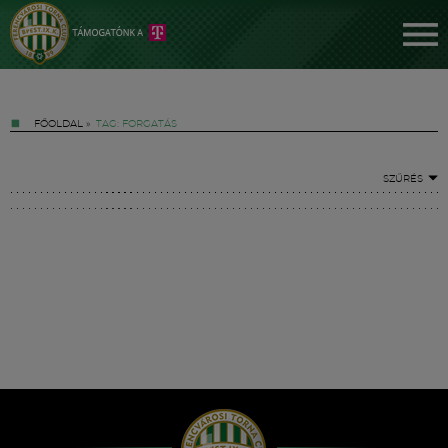
FŐOLDAL
»
TAG: FORGATÁS
SZŰRÉS
Jegyek
FM YouTube +
Hírek