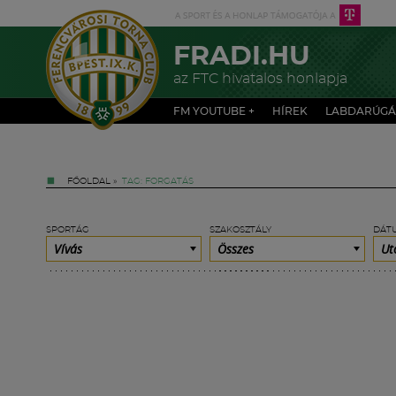
FRADI.HU
az FTC hivatalos honlapja
FM YOUTUBE +
HÍREK
LABDARÚGÁ
FŐOLDAL
»
TAG: FORGATÁS
SPORTÁG
SZAKOSZTÁLY
DÁT
Vívás
Összes
Ut