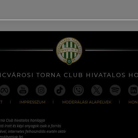
NCVÁROSI TORNA CLUB HIVATALOS H
T
IMPRESSZUM
MODERÁLÁSI ALAPELVEK
HON
rna Club hivatalos honlapja
tó írott és képi anyagok csak a forrás
vel, internetes felhasználás esetén aktív
ználhatóak fel.