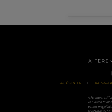
A FERE
SAJTÓCENTER
KAPCSOLA
A Ferencvárosi To
Az oldalon találha
pontos megjelölésé
hivatkozással has