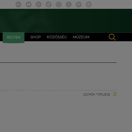
SHOP
KÖZÖSSÉG
MÚZEUM
JEGYEK
SZŰRŐK TÖRLÉSE