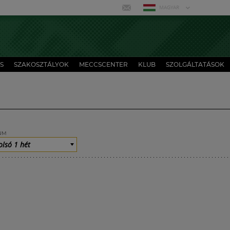
MAGYAR
S
SZAKOSZTÁLYOK
MECCSCENTER
KLUB
SZOLGÁLTATÁSOK
UM
olsó 1 hét