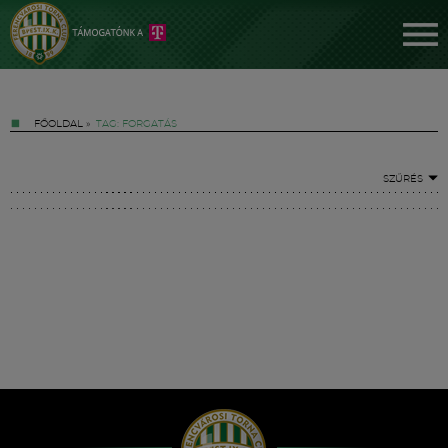
FŐOLDAL
»
TAG: FORGATÁS
SZŰRÉS
Jegyek
FM YouTube +
Hírek