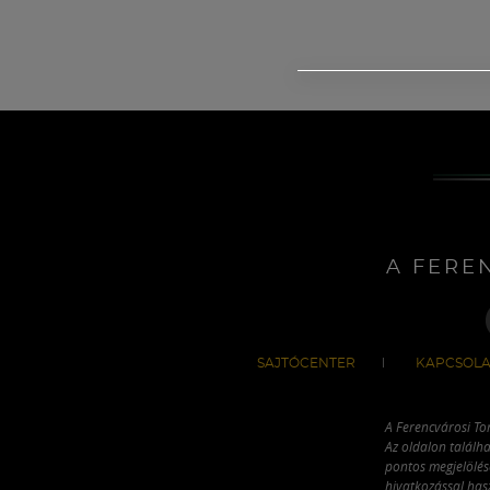
A FERE
SAJTÓCENTER
KAPCSOLA
A Ferencvárosi To
Az oldalon találha
pontos megjelölésé
hivatkozással has