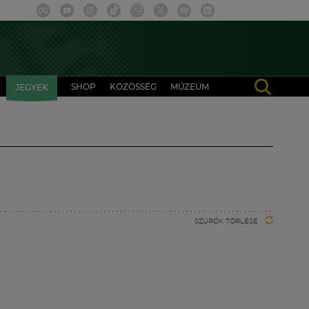
SHOP
KÖZÖSSÉG
MÚZEUM
JEGYEK
SZŰRŐK TÖRLÉSE