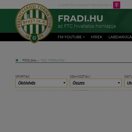
FRADI.HU
az FTC hivatalos honlapja
FM YOUTUBE +
HÍREK
LABDARÚGÁ
FŐOLDAL
»
TAG: FORGATÁS
SPORTÁG
SZAKOSZTÁLY
DÁT
Ökölvívás
Összes
Ut