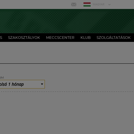
MAGYAR
S
SZAKOSZTÁLYOK
MECCSCENTER
KLUB
SZOLGÁLTATÁSOK
UM
olsó 1 hónap