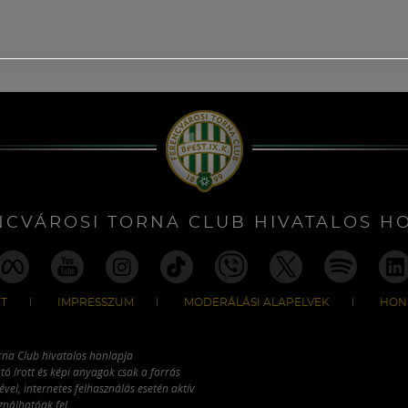
NCVÁROSI TORNA CLUB HIVATALOS H
T
IMPRESSZUM
MODERÁLÁSI ALAPELVEK
HON
rna Club hivatalos honlapja
tó írott és képi anyagok csak a forrás
vel, internetes felhasználás esetén aktív
ználhatóak fel.