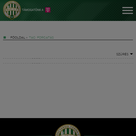
FŐOLDAL
»
TAG: FORGATÁS
SZŰRÉS
Jegyek
FM YouTube +
Hírek