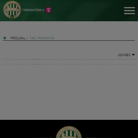
FŐOLDAL
»
TAG: FORGATÁS
SZŰRÉS
Jegyek
FM YouTube +
Hírek