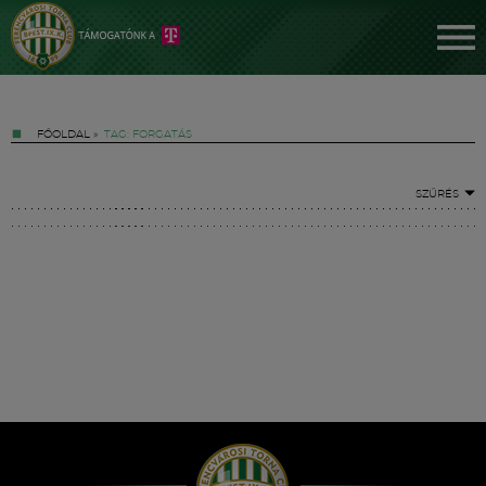
FŐOLDAL
»
TAG: FORGATÁS
SZŰRÉS
Jegyek
FM YouTube +
Hírek