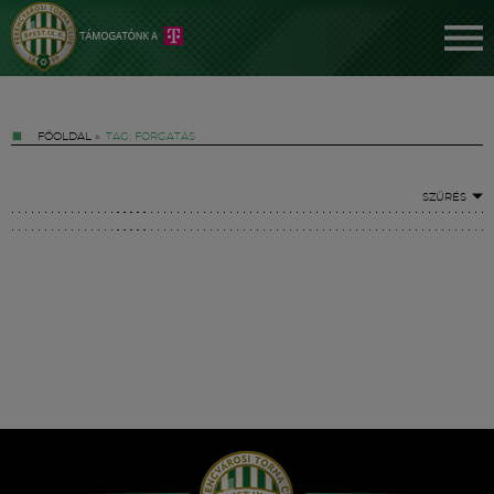
FŐOLDAL
»
TAG: FORGATÁS
SZŰRÉS
Jegyek
FM YouTube +
Hírek