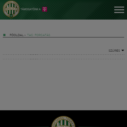
FŐOLDAL
»
TAG: FORGATÁS
SZŰRÉS
Jegyek
FM YouTube +
Hírek