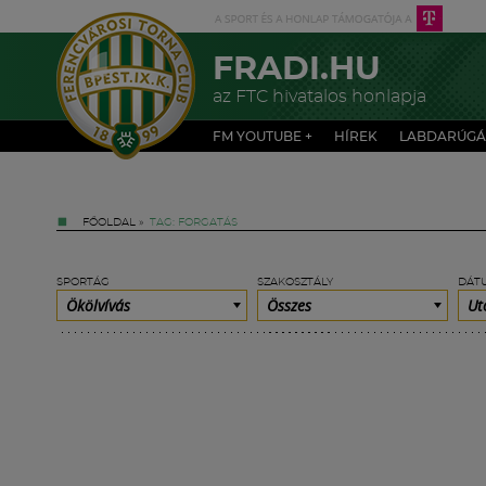
FRADI.HU
az FTC hivatalos honlapja
FM YOUTUBE +
HÍREK
LABDARÚGÁ
FŐOLDAL
»
TAG: FORGATÁS
SPORTÁG
SZAKOSZTÁLY
DÁT
Ökölvívás
Összes
Ut