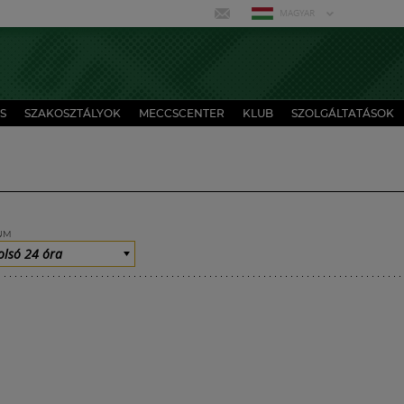
MAGYAR
S
SZAKOSZTÁLYOK
MECCSCENTER
KLUB
SZOLGÁLTATÁSOK
UM
olsó 24 óra