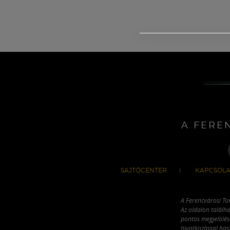
A FERE
SAJTÓCENTER
KAPCSOLA
A Ferencvárosi To
Az oldalon találha
pontos megjelölésé
hivatkozással has