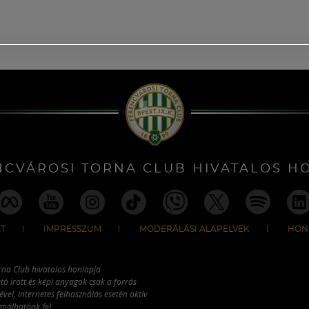
NCVÁROSI TORNA CLUB HIVATALOS H
T
IMPRESSZUM
MODERÁLÁSI ALAPELVEK
HON
rna Club hivatalos honlapja
tó írott és képi anyagok csak a forrás
vel, internetes felhasználás esetén aktív
ználhatóak fel.