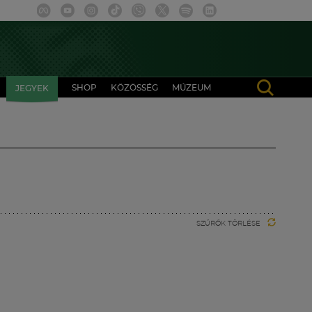
SHOP
KÖZÖSSÉG
MÚZEUM
JEGYEK
SZŰRŐK TÖRLÉSE