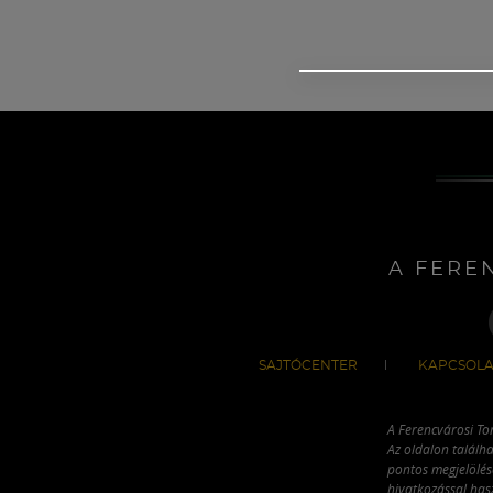
A FERE
SAJTÓCENTER
KAPCSOLA
A Ferencvárosi To
Az oldalon találha
pontos megjelölésé
hivatkozással has