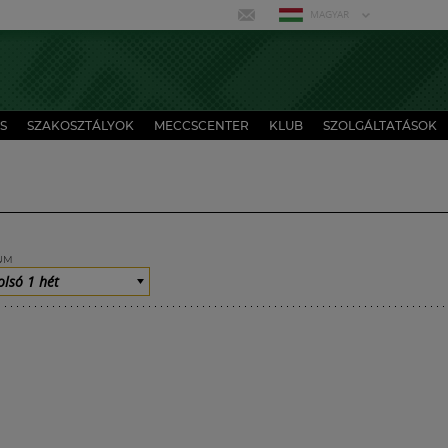
MAGYAR
S
SZAKOSZTÁLYOK
MECCSCENTER
KLUB
SZOLGÁLTATÁSOK
UM
olsó 1 hét