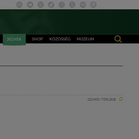
SHOP
KÖZÖSSÉG
MÚZEUM
JEGYEK
SZŰRŐK TÖRLÉSE