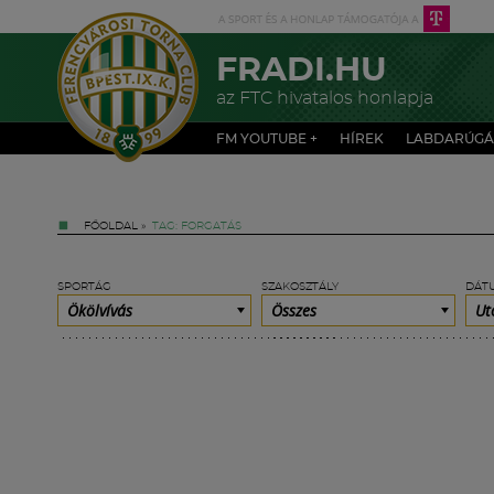
FRADI.HU
az FTC hivatalos honlapja
FM YOUTUBE +
HÍREK
LABDARÚGÁ
FŐOLDAL
»
TAG: FORGATÁS
SPORTÁG
SZAKOSZTÁLY
DÁT
Ökölvívás
Összes
Ut