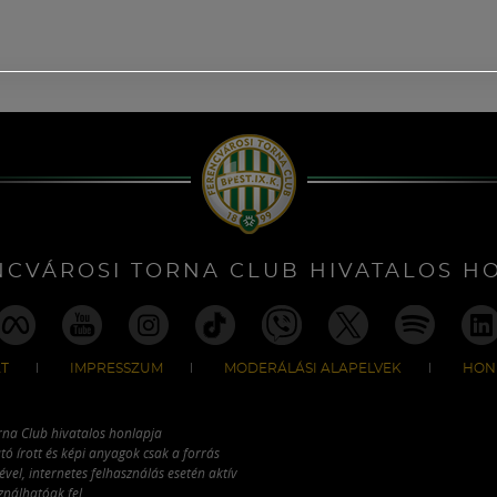
NCVÁROSI TORNA CLUB HIVATALOS H
T
IMPRESSZUM
MODERÁLÁSI ALAPELVEK
HON
rna Club hivatalos honlapja
tó írott és képi anyagok csak a forrás
vel, internetes felhasználás esetén aktív
ználhatóak fel.