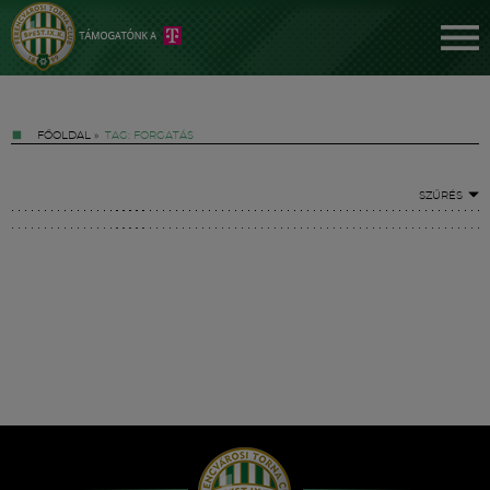
FŐOLDAL
»
TAG: FORGATÁS
SZŰRÉS
Jegyek
FM YouTube +
Hírek