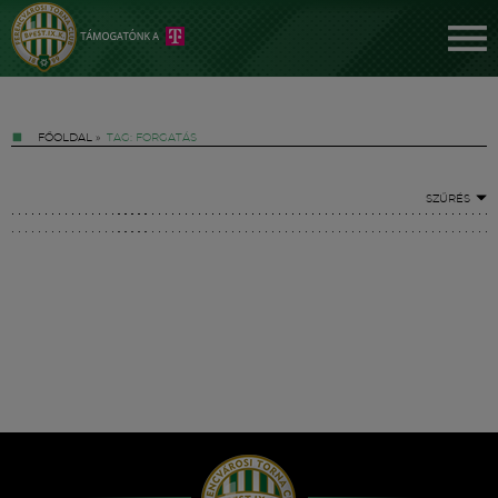
FŐOLDAL
»
TAG: FORGATÁS
SZŰRÉS
Jegyek
FM YouTube +
Hírek