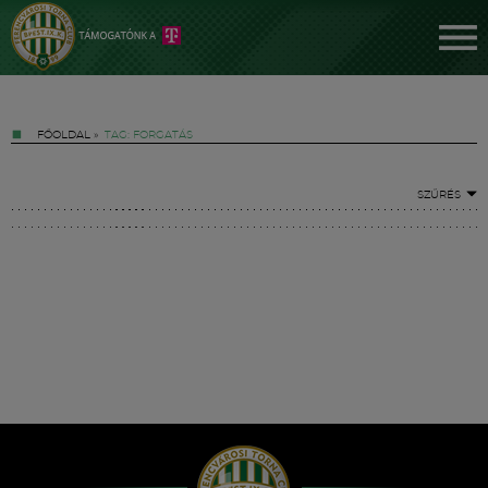
FŐOLDAL
»
TAG: FORGATÁS
SZŰRÉS
Jegyek
FM YouTube +
Hírek